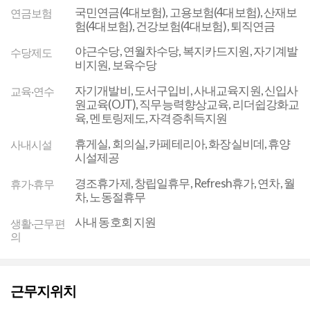
국민연금(4대보험), 고용보험(4대보험), 산재보
연금보험
험(4대보험), 건강보험(4대보험), 퇴직연금
야근수당, 연월차수당, 복지카드지원, 자기계발
수당제도
비지원, 보육수당
자기개발비, 도서구입비, 사내교육지원, 신입사
교육·연수
원교육(OJT), 직무능력향상교육, 리더쉽강화교
육, 멘토링제도, 자격증취득지원
휴게실, 회의실, 카페테리아, 화장실비데, 휴양
사내시설
시설제공
경조휴가제, 창립일휴무, Refresh휴가, 연차, 월
휴가·휴무
차, 노동절휴무
사내 동호회 지원
생활·근무편
의
근무지위치