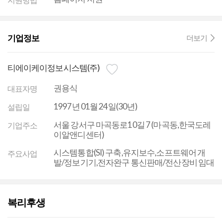
기업정보
더보기
티에이케이정보시스템(주)
권용식
대표자명
1997년 01월 24일(30년)
설립일
서울 강서구 마곡동로10길 7 (마곡동,한국도레
기업주소
이알앤디센터)
시스템통합(SI) 구축,유지보수,소프트웨어 개
주요사업
발/정보기기,전자완구 통신판매/전산장비 임대
복리후생