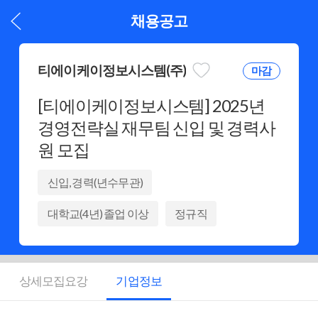
채용공고
티에이케이정보시스템(주)
마감
[티에이케이정보시스템] 2025년
경영전략실 재무팀 신입 및 경력사
원 모집
신입, 경력(년수무관)
대학교(4년) 졸업 이상
정규직
(회사내규에 따름)
서울 강서구
상세모집요강
기업정보