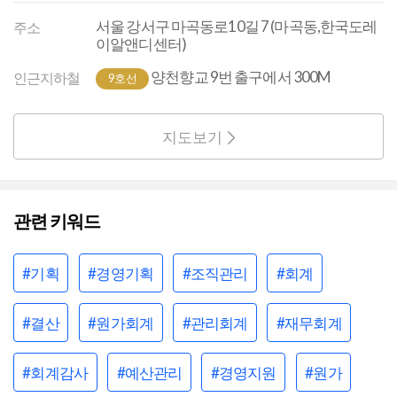
서울 강서구 마곡동로10길 7 (마곡동,한국도레
주소
이알앤디센터)
양천향교 9번 출구에서 300M
인근지하철
9호선
지도보기
관련 키워드
#기획
#경영기획
#조직관리
#회계
#결산
#원가회계
#관리회계
#재무회계
#회계감사
#예산관리
#경영지원
#원가