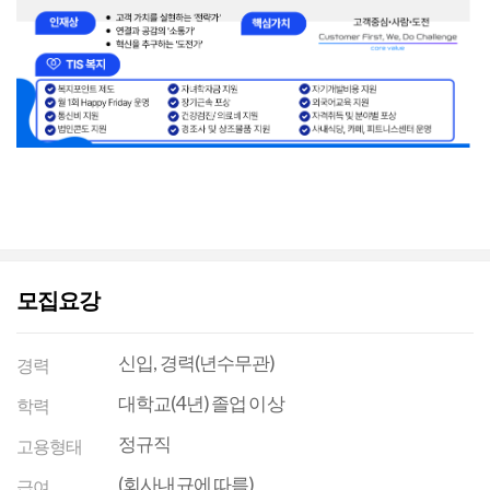
모집요강
신입, 경력(년수무관)
경력
대학교(4년) 졸업 이상
학력
정규직
고용형태
(회사내규에 따름)
급여