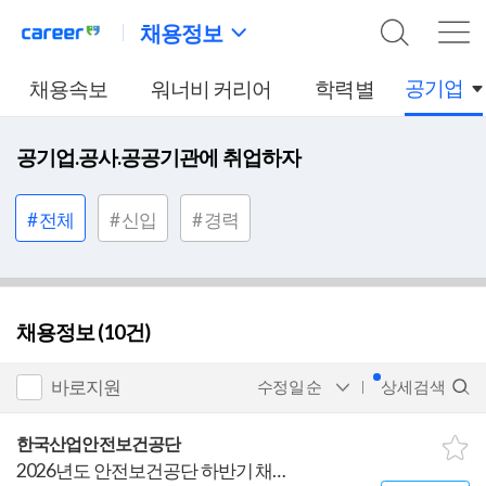
채용정보
공기업
채용속보
워너비 커리어
학력별
공기업.공사.공공기관에 취업하자
# 전체
# 신입
# 경력
채용정보
(10건)
바로지원
수정일 순
상세검색
한국산업안전보건공단
2026년도 안전보건공단 하반기 채용 공고