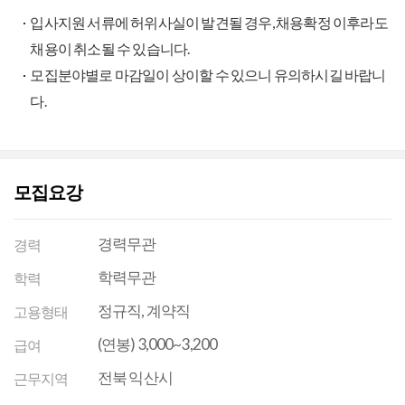
입사지원 서류에 허위사실이 발견될 경우, 채용확정 이후라도
채용이 취소될 수 있습니다.
모집분야별로 마감일이 상이할 수 있으니 유의하시길 바랍니
다.
모집요강
경력무관
경력
학력무관
학력
정규직, 계약직
고용형태
(연봉) 3,000~3,200
급여
전북 익산시
근무지역