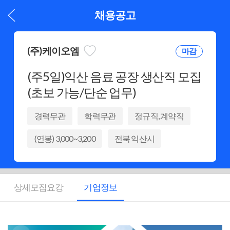
채용공고
(주)케이오엠
마감
(주5일)익산 음료 공장 생산직 모집
(초보 가능/단순 업무)
경력무관
학력무관
정규직, 계약직
(연봉) 3,000~3,200
전북 익산시
상세모집요강
기업정보