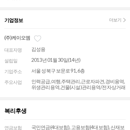
기업정보
더보기
(주)케이오엠
김성용
대표자명
2013년 01월 30일(14년)
설립일
서울 성북구 보문로 91, 6층
기업주소
인력공급,여행,주택관리,근로자파견,경비용역,
주요사업
위생관리용역,건물(시설)관리용역/전자상거래
복리후생
국민연금(4대보험), 고용보험(4대보험), 산재보
연금보험