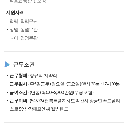
식음료 생산 및 포장
지원자격
학력 : 학력무관
성별 : 성별무관
나이 : 연령무관
근무조건
근무형태 -
정규직, 계약직
근무일시 -
주5일근무 (월요일~금요일) 08시30분~17시30분
급여조건 -
(연봉) 3,000~3,200 만원(수당 포함)
근무지역 -
(54576) 전북특별자치도 익산시 왕궁면 푸드폴리
스로 59 삼각에프엠씨 웰빙랜드