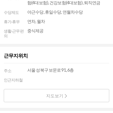
험(4대보험), 건강보험(4대보험), 퇴직연금
야근수당, 휴일수당, 연월차수당
수당제도
연차, 월차
휴가·휴무
중식제공
생활·근무편
의
근무지위치
서울 성북구 보문로 91, 6층
주소
인근지하철
지도보기