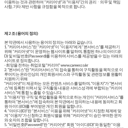
이용하는 것과 관련하여 “커리어넷”과 "이용자"간의 권리ㆍ의무 및 책임
사항, 기타 제반 사항을 규정함을 목적으로 합니다.
제 2 조 (용어의 정의)
본 약관에서 사용하는 용어의 정의는 아래와 같습니다.
1. "커리어서비스"란 “커리어넷”이 “이용자”에게 “본서비스”를 제공하기
위해 “커리어넷”이 운영하는 웹사이트를 말하며, 통합된 하나의 아이디(I
D) 및 비밀번호(Password)를 이용하여 서비스를 제공받을 수 있는 아래의
사이트로 정의합니다.
- 희망을 전하는 취업포털 "커리어" www.career.co.kr
2. "본서비스"란 "커리어서비스"의 접속을 통하여 구직활동을 목적으로 이
루어지는 온라인상의 개인회원서비스와 구직활동 및 관련정보를 원활히
지원하기 위해
"커리어넷"이 제공하는 모든 컨텐츠 서비스를 말하며, "이용자"가 "본서비
스"에 등록한 이력서 및 구직활동 내용은 서비스성격에 부합되는 "커리어
서비스"에 통합 노출될 수 있습니다.
3. "이용자"란 구직 및 취업활동을 목적으로 하는 개인이 "커리어서비스"를
통하여 "본서비스"에 접속하여 본 약관에서 정의하는 내용에 동의하고 회
원 아이디(ID)를 부여받은 개인 회원을 말합니다.
4. “아이디(ID)”란 “본서비스” 이용을 위해 “커리어넷”이 지정한 체계에 맞
게 “이용자”가 신청하고 회원식별을 위해 “커리어넷”이 승인·부여한 문자
와 숫자의 조합을 말합니다.
5. “비밀번호(Password)”란 “커리어넷” 회원 “아이디(ID)”와 동일한 “이용