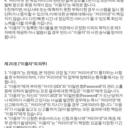
4. "커리어넷"은 유료서비스와 관련한 결제 정보를 1년 이상 보존하되 회원
탈퇴 등으로 회원 자격이 없는 “이용자”는 예외로 합니다.
5 천재지변, 비상사태 또는 예측하지 못한 부득이한 경우 시스템을 일시 중
단하거나 중지할 수 있으며, 이에 대한 손해에 대해서는 “커리어넷”이 책임
지지 않습니다. 다만 빠른 시간 내 정상적인 서비스가 될 수 있도록 최선의
노력을 다할 의무를 가집니다.
6. “이용자”가 등록한 게시물을 본 약관에서 규정한 이외의 목적으로 제3
자에게 제공하거나 열람시킬 경우 반드시 “이용자”의 사전 승낙을 얻어야
합니다.
제 20 조 (“이용자”의 의무)
1. “이용자”는 관계법, 본 약관의 규정 및 기타 "커리어넷"이 통지하는 사항
을 준수하여야 하며, 기타 "커리어넷"의 업무에 방해되는 행위를 해서는 안
됩니다.
2. “이용자”에게 부여된 “아이디(ID)”와 “비밀번호(Password)”의 관리 소홀
등에 의하여 발생하는 모든 결과에 대한 책임은 “이용자”에게 있습니다.
3. “이용자”는 자신의 “아이디(ID)”와 “비밀번호(Password)”가 도난 당하거
나 제3자가 사용하고 있다는 사실을 발견한 경우에는 즉시 “커리어넷”에
신고해야 하고, “커리어넷”의 지시가 있을 경우 그에 따라야 합니다. “이용
자”가 사실을 알고도 신고를 하지 않아 발생하는 모든 결과에 대한 책임은
“이용자”에게 있습니다.
4. “이용자”가 신청한 유료서비스는 신청과 동시에 "커리어넷"과 채권, 채
무 관계가 발생되며, “이용자”는 “커리어넷”이 책정한 요금을 지정한 기간
내에 지불하여야 합니다.