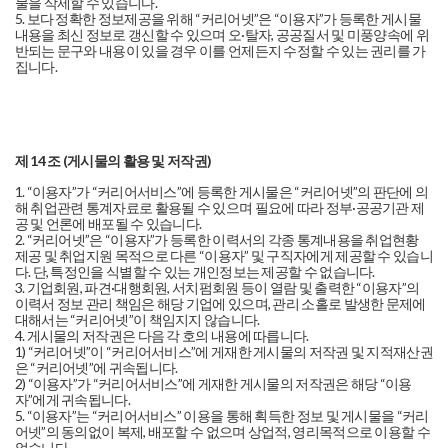
물을 삭제할 수 있습니다.
5. 보다 정확한 정보제공을 위해 “커리어넷”은 “이용자”가 등록한 게시물
내용을 최신 정보로 갱신할 수 있으며 오·탈자, 공공질서 및 미풍양속에 위
반되는 문구와 내용이 있을 경우 이를 언제든지 수정할 수 있는 권리를 가
집니다.
제 14 조 (게시물의 활용 및 저작권)
1. “이용자”가 “커리어서비스”에 등록한 게시물은 “커리어넷”의 판단에 의
해 취업관련 통계자료로 활용될 수 있으며 필요에 따라 정부·공공기관 제
공 및 언론에 배포될 수 있습니다.
2. “커리어넷”은 “이용자”가 등록한 이력서의 각종 통계내용을 취업현황
제공 및 취업지원 목적으로 다른 “이용자” 및 구직자에게 제공할 수 있습니
다. 단, 특정인을 식별할 수 있는 개인정보는 제공할 수 없습니다.
3. 기업회원, 파견·대행회원, 서치펌회원 등이 열람 및 출력한 “이용자”의
이력서 정보 관리 책임은 해당 기업에 있으며, 관리 소홀로 발생한 문제에
대해서는 “커리어넷”이 책임지지 않습니다.
4. 게시물의 저작권은 다음 각 호의 내용에 따릅니다.
1) “커리어넷”이 “커리어서비스”에 게재한 게시물의 저작권 및 지적재산권
은 “커리어넷”에 귀속됩니다.
2) “이용자”가 “커리어서비스”에 게재한 게시물의 저작권은 해당 “이용
자”에게 귀속됩니다.
5. “이용자”는 “커리어서비스” 이용을 통해 획득한 정보 및 게시물을 “커리
어넷”의 동의없이 복제, 배포할 수 없으며 상업적, 영리목적으로 이용할 수
없습니다.