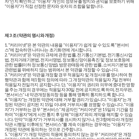
자”인지 확인하고 “이용자” 개인의 정보유출 방지와 권익을 보호하기 위해
“이용자”가 직접 선정한 문자와 숫자의 조합을 말합니다.
제 3 조 (약관의 명시와 개정)
1. "커리어넷"은 본 약관의 내용을 “이용자”가 쉽게 알 수 있도록 "본서비
스"에 접속하면 나타나는 초기화면에 게시합니다.
2. "커리어넷"은 약관의 규제에 관한 법률, 전기통신기본법, 전기통신사업
법, 전자거래기본법, 전자서명법, 정보통신망이용촉진 및 정보보호등에
관한 법률(이하 정보통신망법), 방문판매등에 관한 법률, 소비자기본법 등
관련법을 위배하지 않는 범위에서 본 약관을 개정할 수 있습니다.
3. "커리어넷"은 약관을 개정할 경우 적용일자 및 개정사유를 명시하여 현
행약관과 함께 제1항의 정의에 따라 그 개정약관의 적용일자 7일 전부터
적용일자 전일까지 공지합니다. 단, “이용자”의 권리와 의무에 중대한 영향
을 주는 개정의 경우에는 적용일자 30일 전에 공지하도록 하며, 전자우편,
“본서비스” 내 약관개정동의창 등을 통해 명확히 통지하도록 합니다.
4. "이용자"는 개정된 약관에 대해 거부할 권리가 있습니다. "이용자"는 개
정된 약관이 공지된 지 15일 이내에 거부의사를 표명할 수 있습니다. "이용
자"가 거부하는 경우 “본서비스” 제공자인 "커리어넷"은 15일의 기간을 정
하여 "이용자"에게 사전 통지 후 당해 "이용자"와의 계약을 해지할 수 있습
니다. 만약 "이용자"가 거부의사를 표시하지 않거나, 전 3항에 따라 개정된
약관 시행일 이후에도 "본서비스"를 계속 이용하는 경우에는 “이용자”가
개정된 약관에 동의하는 것으로 간주합니다.
5. “이용자”가 개정 약관의 적용에 동의하지 않는 경우 “커리어넷”은 개정