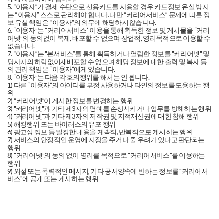
5. “이용자”가 결제 수단으로 신용카드를 사용할 경우 카드정보 유실 방지
는 “이용자” 스스로 관리해야 합니다. 다만 “커리어서비스” 문제에 따른 정
보 유실 책임은 “이용자”의 의무에 해당하지 않습니다.
6. “이용자”는 “커리어서비스” 이용을 통해 획득한 정보 및 게시물을 “커리
어넷”의 동의없이 복제, 배포할 수 없으며 상업적, 영리목적으로 이용할 수
없습니다.
7. “이용자”는 "본서비스”를 통해 획득하거나 열람한 정보를 "커리어넷" 및
당사자의 허락없이재배포할 수 없으며 해당 정보에 대한 출력 및 복사 등
의 관리 책임은 “이용자”에게 있습니다.
8. “이용자”는 다음 각 호의행위를 해서는 안 됩니다.
1) 다른 “이용자”의 아이디를 부정 사용하거나 타인의 정보를 도용하는 행
위
2) “커리어넷”이 게시한 정보를 변경하는 행위
3) "커리어넷"과 기타 제3자의 명예를 손상시키거나 업무를 방해하는 행위
4) "커리어넷"과 기타 제3자의 저작권 및 지적재산권에 대한 침해 행위
5) 해킹행위 또는 바이러스의 유포 행위
6) 광고성 정보 등 일정한 내용을 계속적, 반복적으로 게시하는 행위
7) 서비스의 안정적인 운영에 지장을 주거나 줄 우려가 있다고 판단되는
행위
8) “커리어넷”의 동의 없이 영리를 목적으로 “커리어서비스”를 이용하는
행위
9) 외설 또는 폭력적인 메시지, 기타 공서양속에 반하는 정보를 "커리어서
비스"에 공개 또는 게시하는 행위