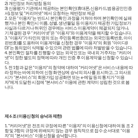
2) 개인정보 처리방침 동의
3) 신용평가 기관에서 제공하는 본인확인(휴대폰,신용카드,범용공인인증
서),정보 및 "커리어넷" 에서 요청하는 제반정보 제공
2. 모든 “이용자”는 반드시 본인확인 과정을 거쳐야 하며 본인확인에 실패
했거나 본인 확인시 이름, 성별, 생년월일 등 이용자가 제공한 가입정보가
사실과 다르거나 허위인 경우에는 서비스 이용계약이 체결되지 않거나,
기 체결된 경우 “커리어넷”은 “이용자”와 이용계약을 해지할 수 있습니다.
3. “이용자”가 타인의 명의 또는 주민등록번호(또는 외국인등록번호, 아이
핀번호)를 도용하여 이용계약을 신청한 경우 “이용자”의 회원 “아이디(I
D)”는 동의없이 삭제될 수 있으며 관련 법률에 따라 처벌받을 수 있습니다.
4. 본인확인 절차를 진행할 수 없는 외국인 또는 국내외 거주자는 “커리어
넷”이 정한 별도의 정책에 따라 개인 인증 후 이용계약을 신청할 수 있습니
다.
5. 전 1항과 같은 "이용자"의 청약에 대하여 "커리어넷”은 서비스 내용에 따
라 정하는 바에 의하여 신청 화면상에 승낙의 의사를 표시하고, 그 의사표
시가 “본서비스”의 회원가입 성공화면 또는 e-메일 등의 통지가 "이용
자"에게 도달한 시점에 "본서비스" 이용에 관한 계약이 성립한 것으로 봅
니다.
제 6 조 (이용신청의 승낙과 제한)
1. "커리어넷"은 전조의 규정에 따른 “이용자”의 이용신청에 대하여 동 조 2
항 및 3항의 규정에 위배되지 않는 경우 원칙적으로 접수 순서대로 “이용
자”의 “본서비스” 이용신청을 승낙합니다.