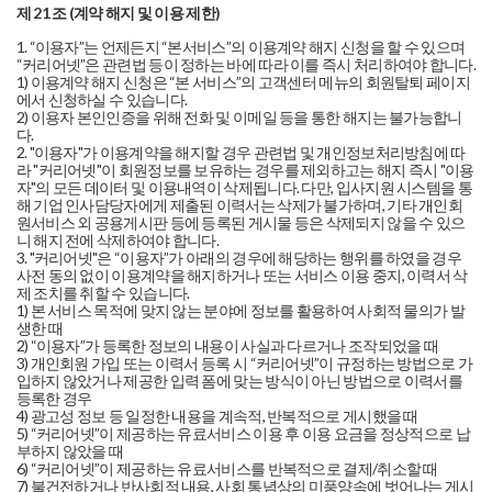
제 21 조 (계약 해지 및 이용 제한)
1. “이용자”는 언제든지 “본서비스”의 이용계약 해지 신청을 할 수 있으며
“커리어넷”은 관련법 등이 정하는 바에 따라 이를 즉시 처리하여야 합니다.
1) 이용계약 해지 신청은 “본 서비스”의 고객센터 메뉴의 회원탈퇴 페이지
에서 신청하실 수 있습니다.
2) 이용자 본인인증을 위해 전화 및 이메일 등을 통한 해지는 불가능합니
다.
2. "이용자"가 이용계약을 해지할 경우 관련법 및 개인정보처리방침에 따
라 "커리어넷"이 회원정보를 보유하는 경우를 제외하고는 해지 즉시 "이용
자"의 모든 데이터 및 이용내역이 삭제됩니다. 다만, 입사지원 시스템을 통
해 기업 인사담당자에게 제출된 이력서는 삭제가 불가하며, 기타 개인회
원서비스 외 공용게시판 등에 등록된 게시물 등은 삭제되지 않을 수 있으
니 해지 전에 삭제하여야 합니다.
3. "커리어넷"은 “이용자”가 아래의 경우에 해당하는 행위를 하였을 경우
사전 동의 없이 이용계약을 해지하거나 또는 서비스 이용 중지, 이력서 삭
제 조치를 취할 수 있습니다.
1) 본 서비스 목적에 맞지 않는 분야에 정보를 활용하여 사회적 물의가 발
생한 때
2) “이용자”가 등록한 정보의 내용이 사실과 다르거나 조작되었을 때
3) 개인회원 가입 또는 이력서 등록 시 “커리어넷”이 규정하는 방법으로 가
입하지 않았거나 제공한 입력 폼에 맞는 방식이 아닌 방법으로 이력서를
등록한 경우
4) 광고성 정보 등 일정한 내용을 계속적, 반복적으로 게시했을 때
5) “커리어넷”이 제공하는 유료서비스 이용 후 이용 요금을 정상적으로 납
부하지 않았을 때
6) “커리어넷”이 제공하는 유료서비스를 반복적으로 결제/취소할 때
7) 불건전하거나 반사회적 내용, 사회 통념상의 미풍양속에 벗어나는 게시