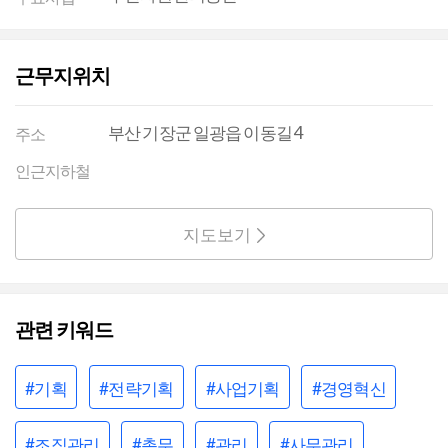
근무지위치
부산 기장군 일광읍 이동길 4
주소
인근지하철
지도보기
관련 키워드
#기획
#전략기획
#사업기획
#경영혁신
#조직관리
#총무
#관리
#사무관리