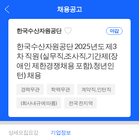
채용공고
한국수산자원공단
마감
한국수산자원공단 2025년도 제3
차 직원 (실무직,조사직,기간제(장
애인 제한경쟁채용 포함),청년인
턴) 채용
경력무관
학력무관
계약직, 인턴직
(회사내규에 따름)
전국 전지역
상세모집요강
기업정보