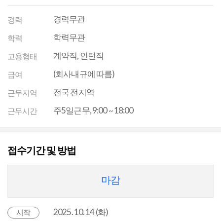
경력무관
경력
학력무관
학력
계약직, 인턴직
고용형태
(회사내규에 따름)
급여
전국 전지역
근무지역
주5일근무, 9:00 ~ 18:00
근무시간
접수기간 및 방법
마감
2025. 10. 14 (화)
시작