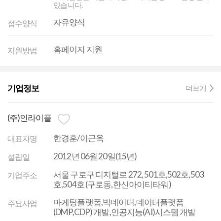
있습니다.
자유양식
접수양식
홈페이지 지원
지원방법
기업정보
더보기
(주)인라이플
한경훈/이근옥
대표자명
2012년 06월 20일(15년)
설립일
서울 구로구 디지털로 272, 501호,502호,503
기업주소
호,504호 (구로동,한신아이티타워)
마케팅플랫폼,빅데이터,데이터플랫폼
주요사업
(DMP,CDP) 개발,인공지능(AI)시스템 개발