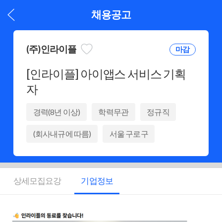
채용공고
(주)인라이플
마감
[인라이플] 아이앱스 서비스 기획
자
경력(8년 이상)
학력무관
정규직
(회사내규에 따름)
서울 구로구
상세모집요강
기업정보