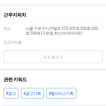
근무지위치
서울 구로구 디지털로 272, 501호,502호,503
주소
호,504호 (구로동,한신아이티타워)
인근지하철
지도보기
관련 키워드
#광고
#광고기획
#웹서비스기획