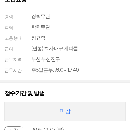
경력무관
경력
학력무관
학력
정규직
고용형태
(연봉) 회사 내규에 따름
급여
부산 부산진구
근무지역
주5일근무, 9:00 ~ 17:40
근무시간
접수기간 및 방법
마감
2025. 11. 07 (금)
시작