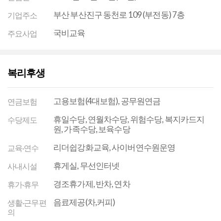
부산 부산진구 동천로 109 (부전동) 7층
기업주소
국비교육
주요사업
복리후생
고용보험(4대보험), 공무원연금
연금보험
휴일수당, 연월차수당, 위험수당, 복지카드지
수당제도
원, 가족수당, 보육수당
리더쉽강화교육, 사이버연수원운영
교육·연수
휴게실, 무선인터넷
사내시설
경조휴가제, 반차, 연차
휴가·휴무
음료제공(차,커피)
생활·근무편
의