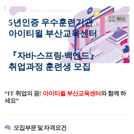
확대
5년인증 우수훈련기관
아이티윌 부산교육센터
자바·스프링·백엔드
『
』
취업과정 훈련생 모집
“IT
취업의 꿈
!
아이티윌 부산교육센터
와 함께 하
세요
”
모집부문 및 자격요건