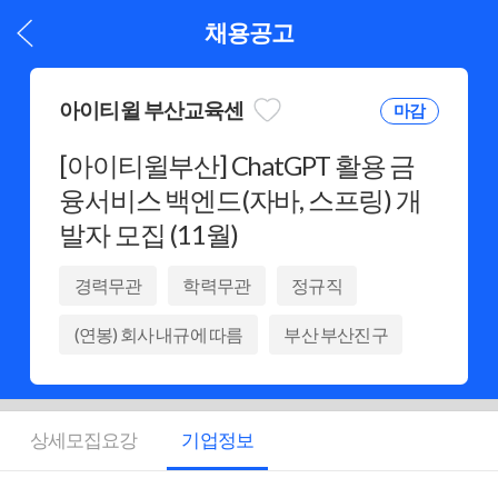
채용공고
아이티윌 부산교육센
마감
[아이티윌부산] ChatGPT 활용 금
융서비스 백엔드(자바, 스프링) 개
발자 모집 (11월)
경력무관
학력무관
정규직
(연봉) 회사 내규에 따름
부산 부산진구
상세모집요강
기업정보