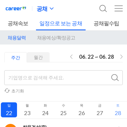
공채
공채속보
일정으로 보는 공채
공채필수팁
채용달력
채용예상/확정공고
06. 22 ~ 06. 28
월간
주간
초기화
일
월
화
수
목
금
토
22
23
24
25
26
27
28
쌍용건설(주)